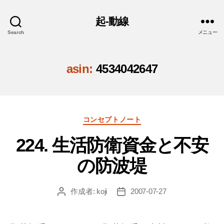
起-動線
Search
メニュー
asin:
4534042647
カ
コンセプトノート
テ
224. 生活防衛資金と不安
ゴ
リ
の防波堤
ー
作成者:
koji
2007-07-27
投
投
稿
稿
者
日