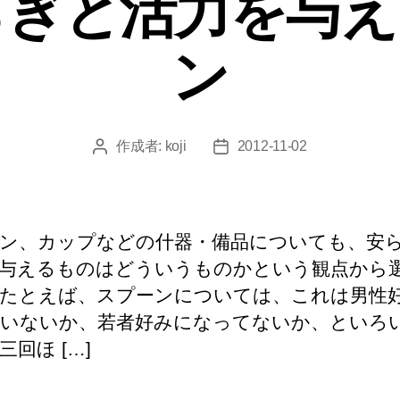
 安らぎと活力を与
ー
ン
作成者:
koji
2012-11-02
投
投
稿
稿
者
日
ン、カップなどの什器・備品についても、安
与えるものはどういうものかという観点から
たとえば、スプーンについては、これは男性
いないか、若者好みになってないか、といろ
三回ほ […]