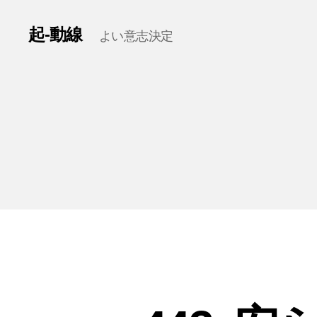
起-動線
よい意志決定