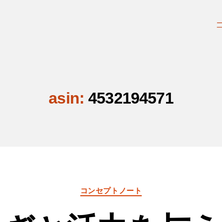
asin:
4532194571
カ
コンセプトノート
テ
ゴ
リ