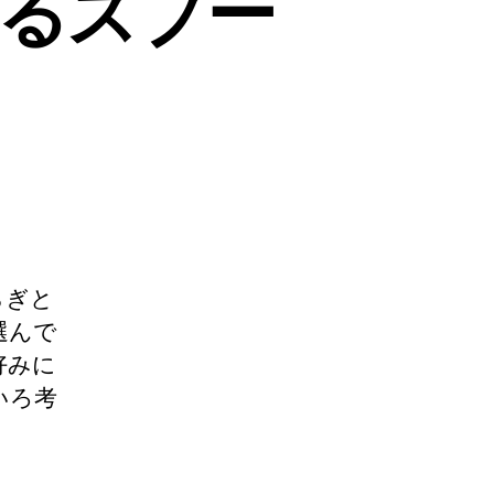
えるスプー
らぎと
選んで
好みに
いろ考